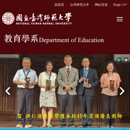
|
|
|
:::
回首页
台湾师范大学
网站导览
English
Toggl