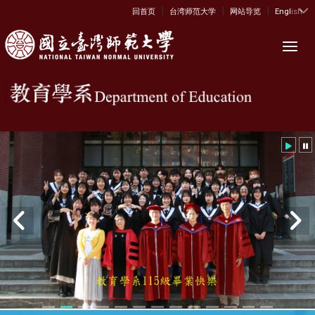
|
|
|
:::
回首页
台湾师范大学
网站导览
English
Toggl