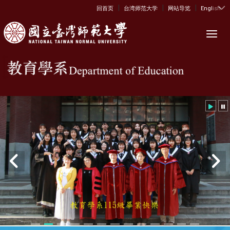
|
|
|
:::
回首页
台湾师范大学
网站导览
English
Toggl