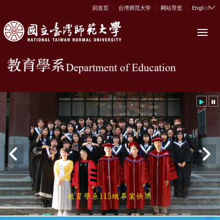
|
|
|
:::
回首页
台湾师范大学
网站导览
English
Toggl