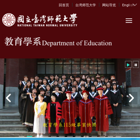
|
|
|
:::
回首页
台湾师范大学
网站导览
English
Toggl