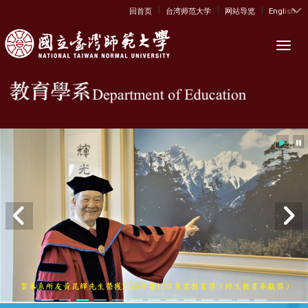
|
|
|
:::
回首页
台湾师范大学
网站导览
English
Toggl