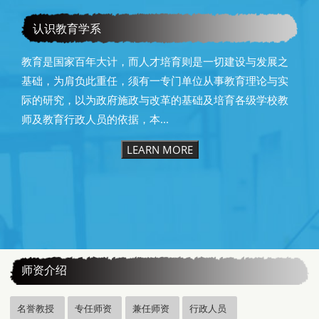
恭贺本系所友黄昆辉先生荣获2025年13届星云教育奖
认识教育学系
教育是国家百年大计，而人才培育则是一切建设与发展之
基础，为肩负此重任，须有一专门单位从事教育理论与实
际的研究，以为政府施政与改革的基础及培育各级学校教
师及教育行政人员的依据，本...
LEARN MORE
:::
师资介绍
名誉教授
专任师资
兼任师资
行政人员