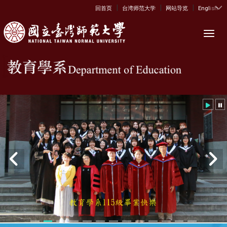
|
|
|
:::
回首页
台湾师范大学
网站导览
English
Toggl