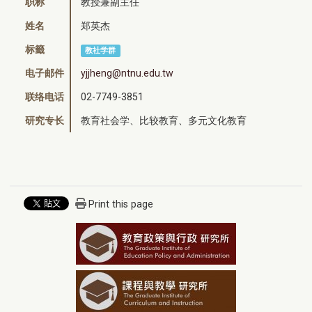
职称
教授兼副主任
姓名
郑英杰
标籤
教社学群
电子邮件
yjjheng@ntnu.edu.tw
联络电话
02-7749-3851
研究专长
教育社会学、比较教育、多元文化教育
Print this page