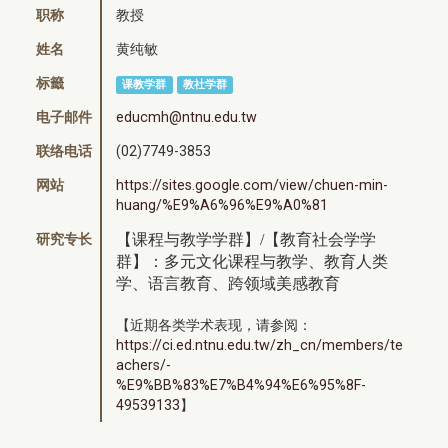
职称
教授
姓名
黄纯敏
标籤
课教学群
教社学群
电子邮件
educmh@ntnu.edu.tw
联络电话
(02)7749-3853
网站
https://sites.google.com/view/chuen-min-
huang/%E9%A6%96%E9%A0%81
研究专长
【课程与教学学群】/【教育社会学学
群】：多元文化课程与教学、教育人类
学、语言教育、跨领域美感教育
【近期各类学术表现，请参阅：
https://ci.ed.ntnu.edu.tw/zh_cn/members/te
achers/-
%E9%BB%83%E7%B4%94%E6%95%8F-
49539133
】