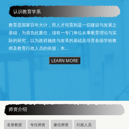
恭贺本系所友黄昆辉先生荣获2025年13届星云教育奖
认识教育学系
教育是国家百年大计，而人才培育则是一切建设与发展之
基础，为肩负此重任，须有一专门单位从事教育理论与实
际的研究，以为政府施政与改革的基础及培育各级学校教
师及教育行政人员的依据，本...
LEARN MORE
:::
师资介绍
名誉教授
专任师资
兼任师资
行政人员