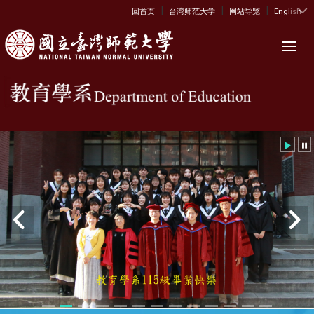
|
|
|
:::
回首页
台湾师范大学
网站导览
English
Toggl