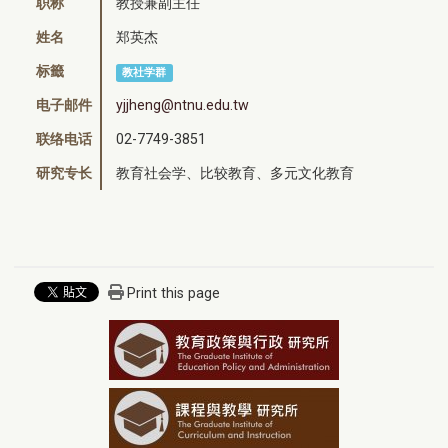
职称
教授兼副主任
姓名
郑英杰
标籤
教社学群
电子邮件
yjjheng@ntnu.edu.tw
联络电话
02-7749-3851
研究专长
教育社会学、比较教育、多元文化教育
Print this page