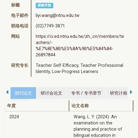
标籤
课教学群
电子邮件
liyi.wang@ntnu.edu.tw
联络电话
(02)7749-3871
网站
https://ci.ed.ntnu.edu.tw/zh_cn/members/te
achers/-
%E7%8E%8B%E5%8A%9B%E5%84%84-
26897844
研究专长
Teacher Self-Efficacy, Teacher Professional
Identity, Low-Progress Learners
期刊论文
研讨会论文
专书 / 专书章节
研究计画
荣誉
年度
论文名称
2024
Wang, L. Y. (2024). An
examination on the
planning and practice of
bilingual education in