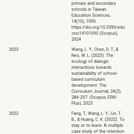
primary and secondary
schools in Taiwan.
Education Sciences,
14(10), 1095.
https://doi.org/10.3390/edu
csci14101095 (Scopus),
2024
2023
Wang, L. Y., Chen, D. T., &
Neo, W. L. (2023). The
ecology of dialogic
interactions towards
sustainability of school-
based curriculum
development. The
Curriculum Journal, 34(2),
284-297. (Scopus, ERIH
Plus), 2023
2022
Fang, T., Wang, L. Y., Lin, T.
B., & Huang, C. K. (2022). To
stay or to leave: A multiple
case study of the retention