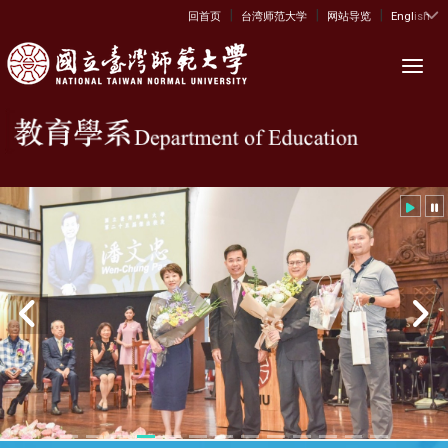
|
|
|
:::
回首页
台湾师范大学
网站导览
English
Toggl