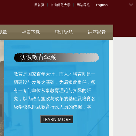
|
|
|
:::
回首页
台湾师范大学
网站导览
English
规章
档案下载
职涯导航
讲座影音
认识教育学系
教育是国家百年大计，而人才培育则是一
切建设与发展之基础，为肩负此重任，须
有一专门单位从事教育理论与实际的研
究，以为政府施政与改革的基础及培育各
级学校教师及教育行政人员的依据，本...
LEARN MORE