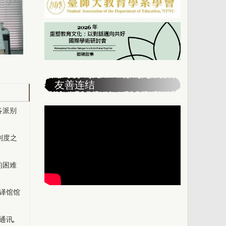
友善连结
各派别
制度之
的困难
译馆馆
通讯,