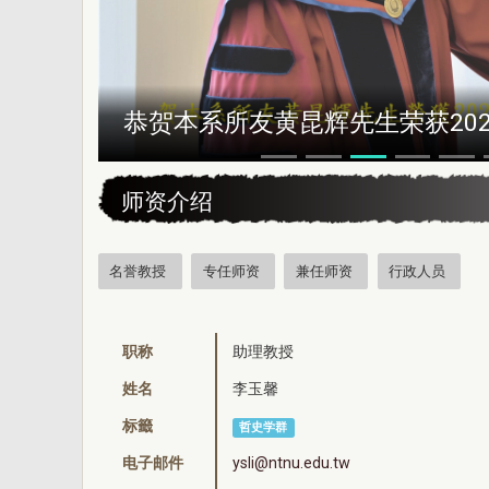
恭贺本系所友黄昆辉先生荣获202
:::
师资介绍
名誉教授
专任师资
兼任师资
行政人员
职称
助理教授
姓名
李玉馨
标籤
哲史学群
电子邮件
ysli@ntnu.edu.tw