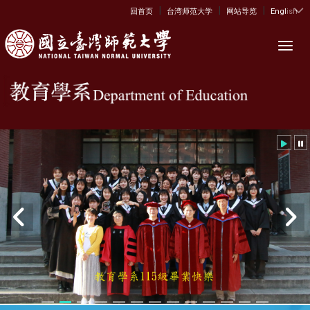
|
|
|
:::
回首页
台湾师范大学
网站导览
English
Toggl