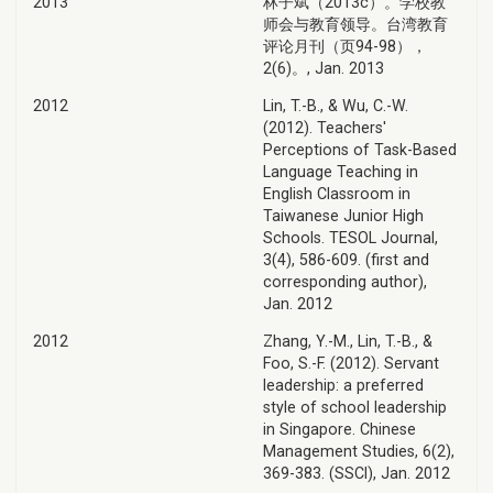
2013
林子斌（2013c）。学校教
师会与教育领导。台湾教育
评论月刊（页94-98），
2(6)。, Jan. 2013
2012
Lin, T.-B., & Wu, C.-W.
(2012). Teachers'
Perceptions of Task-Based
Language Teaching in
English Classroom in
Taiwanese Junior High
Schools. TESOL Journal,
3(4), 586-609. (first and
corresponding author),
Jan. 2012
2012
Zhang, Y.-M., Lin, T.-B., &
Foo, S.-F. (2012). Servant
leadership: a preferred
style of school leadership
in Singapore. Chinese
Management Studies, 6(2),
369-383. (SSCI), Jan. 2012