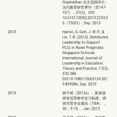
Gopinathan 论文选辑评介。
当代教育研究季刊（页147-
157），21(3)。DOI:
10.6151/CERQ.2013.2103.0
5（TSSCI）, Sep. 2013
2013
Hairon, S, Goh, J. W.-P., &
Lin, T.-B. (2013). Distributed
Leadership to Support
PLCs in Asian Pragmatic
Singapore Schools.
International Journal of
Leadership in Education:
Theory and Practice, 17(3),
370-386.
DOI:10.1080/13603124.201
3.829586, Sep. 2013
2013
林子斌（2013a）。新加坡
师资培育教学实习制度。师
资培育专业通讯（TBA），
30，9-10。, Jan. 2013