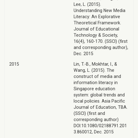
Lee, L. (2015).
Understanding New Media
Literacy: An Explorative
Theoretical Framework.
Journal of Educational
Technology & Society,
16(4), 160-170. (SSCI) (first
and corresponding author),
Dec. 2015
2015
Lin, T.-B., Mokhtar, I., &
Wang, L. (2015). The
construct of media and
information literacy in
Singapore education
system: global trends and
local policies. Asia Pacific
Journal of Education, TBA.
(SSCI) (first and
corresponding author)
DOI:10.1080/02188791.201
3.860012, Dec. 2015