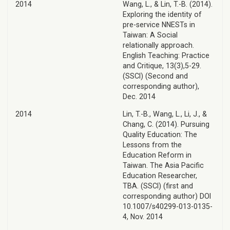
2014
Wang, L., & Lin, T.-B. (2014).
Exploring the identity of
pre-service NNESTs in
Taiwan: A Social
relationally approach.
English Teaching: Practice
and Critique, 13(3),5-29.
(SSCI) (Second and
corresponding author),
Dec. 2014
2014
Lin, T.-B., Wang, L., Li, J., &
Chang, C. (2014). Pursuing
Quality Education: The
Lessons from the
Education Reform in
Taiwan. The Asia Pacific
Education Researcher,
TBA. (SSCI) (first and
corresponding author) DOI
10.1007/s40299-013-0135-
4, Nov. 2014