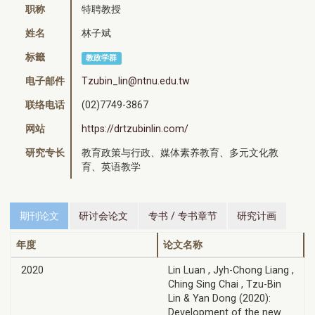
职称
特聘教授
姓名
林子斌
标籤
教政学群
电子邮件
Tzubin_lin@ntnu.edu.tw
联络电话
(02)7749-3867
网站
https://drtzubinlin.com/
研究专长
教育政策与行政、媒体素养教育、多元文化教
育、英语教学
期刊论文
研讨会论文
专书 / 专书章节
研究计画
年度
论文名称
2020
Lin Luan , Jyh-Chong Liang ,
Ching Sing Chai , Tzu-Bin
Lin & Yan Dong (2020):
Development of the new