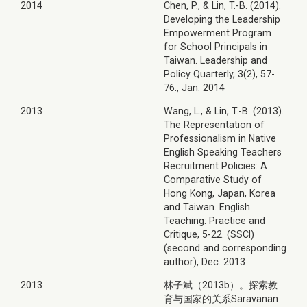
2014
Chen, P., & Lin, T.-B. (2014).
Developing the Leadership
Empowerment Program
for School Principals in
Taiwan. Leadership and
Policy Quarterly, 3(2), 57-
76., Jan. 2014
2013
Wang, L., & Lin, T.-B. (2013).
The Representation of
Professionalism in Native
English Speaking Teachers
Recruitment Policies: A
Comparative Study of
Hong Kong, Japan, Korea
and Taiwan. English
Teaching: Practice and
Critique, 5-22. (SSCI)
(second and corresponding
author), Dec. 2013
2013
林子斌（2013b）。探索教
育与国家的关系Saravanan