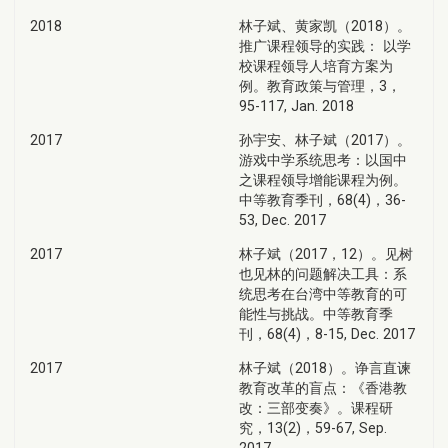
2018
林子斌、黄家凯（2018）。
推广课程领导的实践： 以学
校课程领导人培育方案为
例。教育政策与管理，3，
95-117, Jan. 2018
2017
孙宇安、林子斌（2017）。
游戏中学系统思考：以国中
之课程领导增能课程为例。
中等教育季刊，68(4)，36-
53, Dec. 2017
2017
林子斌（2017，12）。见树
也见林的问题解决工具：系
统思考在台湾中等教育的可
能性与挑战。中等教育季
刊，68(4)，8-15, Dec. 2017
2017
林子斌（2018）。诤言直谏
教育改革的盲点：《香港教
改：三部变奏》。课程研
究，13(2)，59-67, Sep.