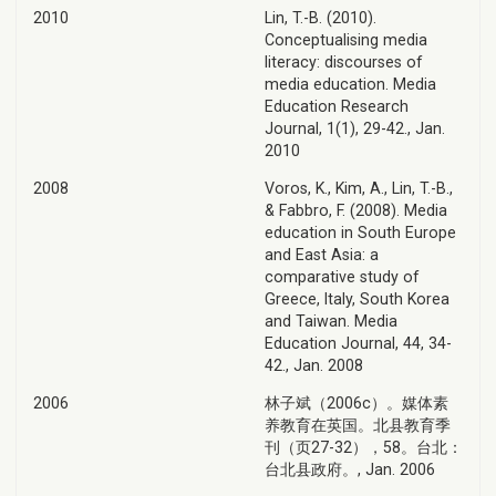
2010
Lin, T.-B. (2010).
Conceptualising media
literacy: discourses of
media education. Media
Education Research
Journal, 1(1), 29-42., Jan.
2010
2008
Voros, K., Kim, A., Lin, T.-B.,
& Fabbro, F. (2008). Media
education in South Europe
and East Asia: a
comparative study of
Greece, Italy, South Korea
and Taiwan. Media
Education Journal, 44, 34-
42., Jan. 2008
2006
林子斌（2006c）。媒体素
养教育在英国。北县教育季
刊（页27-32），58。台北：
台北县政府。, Jan. 2006