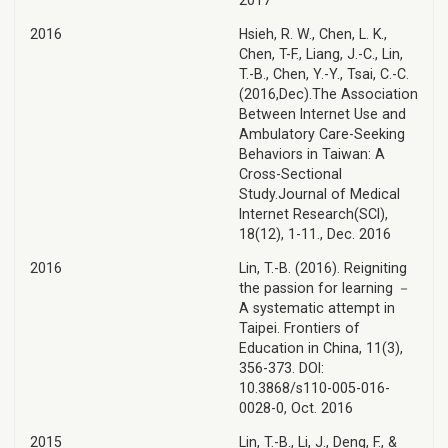
2017
2016
Hsieh, R. W., Chen, L. K.,
Chen, T-F., Liang, J.-C., Lin,
T.-B., Chen, Y.-Y., Tsai, C.-C.
(2016,Dec).The Association
Between Internet Use and
Ambulatory Care-Seeking
Behaviors in Taiwan: A
Cross-Sectional
Study.Journal of Medical
Internet Research(SCI),
18(12), 1-11., Dec. 2016
2016
Lin, T.-B. (2016). Reigniting
the passion for learning －
A systematic attempt in
Taipei. Frontiers of
Education in China, 11(3),
356-373. DOI:
10.3868/s110-005-016-
0028-0, Oct. 2016
2015
Lin, T.-B., Li, J., Deng, F., &