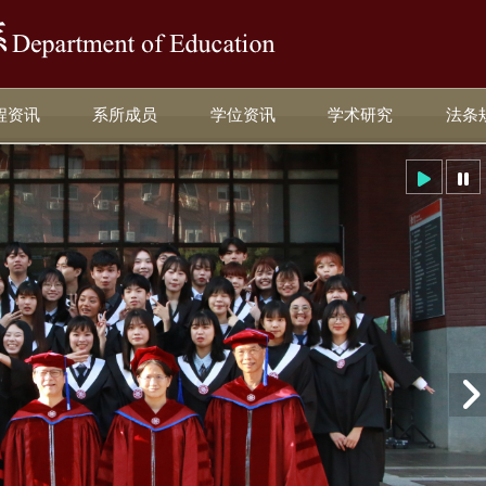
:::
程资讯
系所成员
学位资讯
学术研究
法条