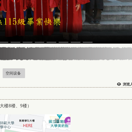
空间设备
浏览人
大楼8楼、9楼）