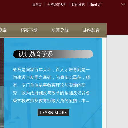
|
|
|
:::
回首页
台湾师范大学
网站导览
English
规章
档案下载
职涯导航
讲座影音
认识教育学系
教育是国家百年大计，而人才培育则是一
切建设与发展之基础，为肩负此重任，须
有一专门单位从事教育理论与实际的研
究，以为政府施政与改革的基础及培育各
级学校教师及教育行政人员的依据，本...
LEARN MORE