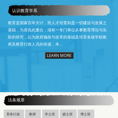
贺本系系（所）友教育部潘文忠前部长荣获本校第25届杰出
校友
认识教育学系
教育是国家百年大计，而人才培育则是一切建设与发展之
基础，为肩负此重任，须有一专门单位从事教育理论与实
际的研究，以为政府施政与改革的基础及培育各级学校教
师及教育行政人员的依据，本...
LEARN MORE
:::
法条规章
系务行政
教师
学士班
硕士班
博士班