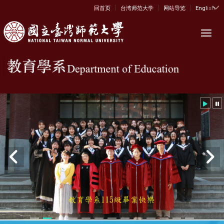
|
|
|
:::
回首页
台湾师范大学
网站导览
English
Toggl