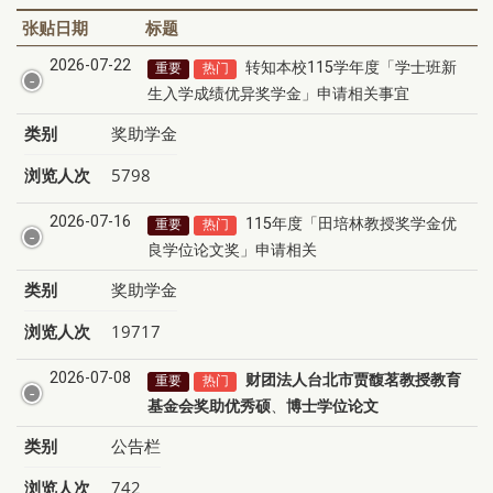
张贴日期
标题
2026-07-22
转知本校115学年度「学士班新
重要
热门
生入学成绩优异奖学金」申请相关事宜
类别
奖助学金
浏览人次
5798
2026-07-16
115年度「田培林教授奖学金优
重要
热门
良学位论文奖」申请相关
类别
奖助学金
浏览人次
19717
2026-07-08
财团法人台北市贾馥茗教授教育
重要
热门
基金会奖助优秀硕
、
博士学位论文
类别
公告栏
浏览人次
742