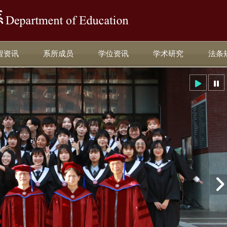
:::
程资讯
系所成员
学位资讯
学术研究
法条