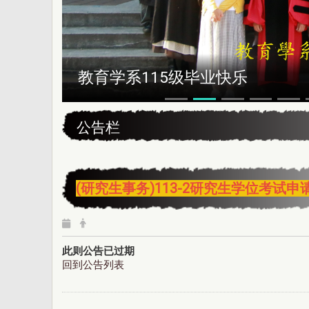
恭贺本系所友黄昆辉先生荣获202
:::
公告栏
(研究生事务)113-2研究生学位考试申
此则公告已过期
回到公告列表