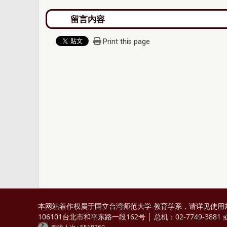
Print this page
本网站着作权属于国立台湾师范大学 教育学系，请详见
使用
106101台北市和平东路一段162号 │ 总机：02-7749-3881 或 0