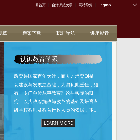
|
|
|
:::
回首页
台湾师范大学
网站导览
English
规章
档案下载
职涯导航
讲座影音
认识教育学系
教育是国家百年大计，而人才培育则是一
切建设与发展之基础，为肩负此重任，须
有一专门单位从事教育理论与实际的研
究，以为政府施政与改革的基础及培育各
级学校教师及教育行政人员的依据，本...
LEARN MORE