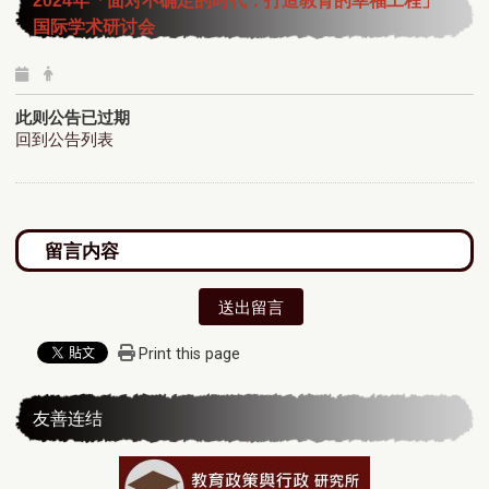
2024年
「面对不确定的时代：打造教育的幸福工程」
国际学术研讨会
此则公告已过期
回到公告列表
送出留言
Print this page
友善连结