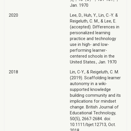
Jan. 1970
2020
Lee, D., Huh, Y., Lin, C.-Y. &
Reigeluth, C. M., & Lee, E.
(accepted). Differences in
personalized learning
practice and technology
use in high- and low-
performing learner-
centered schools in the
United States., Jan. 1970
2018
Lin, C-Y., & Reigeluth, C. M.
(2019). Scaffolding learner
autonomy in a wiki-
supported knowledge
building community and its
implications for mindset
change. British Journal of
Educational Technology,
50(5), 2667-2684. doi:
10.1111/bjet.12713, Oct.
2018