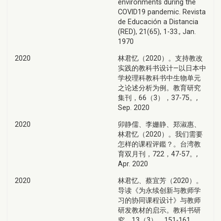
environments during the
COVID19 pandemic. Revista
de Educación a Distancia
(RED), 21(65), 1-33., Jan.
1970
2020
林君忆（2020）。支持教改
实践的教科书设计—以日本中
学校理科教科书中生物单元
之论述分析为例。教育研究
集刊，66（3），37-75。,
Sep. 2020
2020
卯静儒、李姗静、郑淑惠、
林君忆（2020）。我们需要
怎样的课程评鑑？。台湾教
育双月刊，722，47-57。,
Apr. 2020
2020
林君忆、蔡宜芳（2020）。
导读《为永续创新与教师学
习的协同课程设计》与教师
研发教材的启示。教科书研
究，13（3），151-161。,