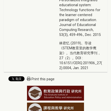
Personalized integrated
educational system:
Technology functions for
the learner-centered
paradigm of education.
Journal of Educational
Computing Research,
53(3), 459-496., Dec. 2015
林君忆 (2019)。导读
《STEM教育里的教学鹰
架》。当代教育研究季刊，
27（2）。DOI :
10.6151/CERQ.201906_27(
2).0004, Jan. 2021
Print this page