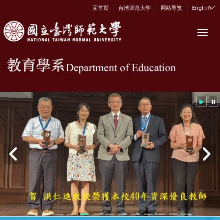
|
|
|
:::
回首页
台湾师范大学
网站导览
English
Toggl