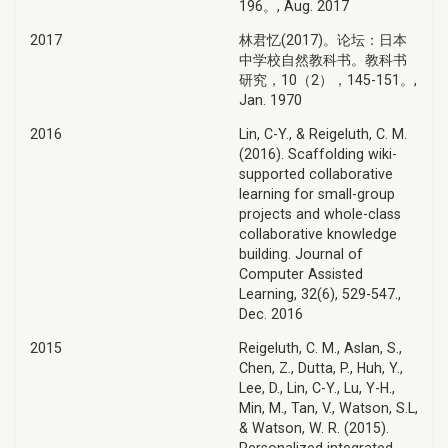
196。, Aug. 2017
2017
林君忆(2017)。论坛：日本
中学校自然教科书。教科书
研究，10（2），145-151。,
Jan. 1970
2016
Lin, C-Y., & Reigeluth, C. M.
(2016). Scaffolding wiki-
supported collaborative
learning for small-group
projects and whole-class
collaborative knowledge
building. Journal of
Computer Assisted
Learning, 32(6), 529-547.,
Dec. 2016
2015
Reigeluth, C. M., Aslan, S.,
Chen, Z., Dutta, P., Huh, Y.,
Lee, D., Lin, C-Y., Lu, Y-H.,
Min, M., Tan, V., Watson, S.L,
& Watson, W. R. (2015).