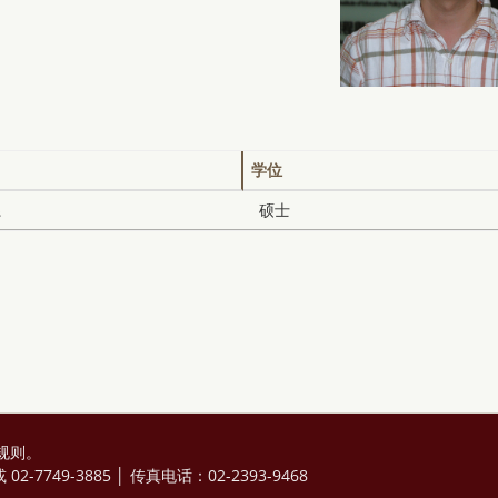
学位
系
硕士
规则
。
2-7749-3885 │ 传真电话：02-2393-9468