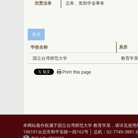
负责业务
总务、奖助学金事务
学历
学校名称
系所
国立台湾师范大学
教育学
Print this page
本网站着作权属于国立台湾师范大学 教育学系，请详见
使用
106101台北市和平东路一段162号 │ 总机：02-7749-3881 或 0