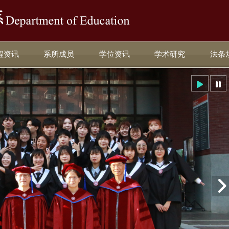
:::
程资讯
系所成员
学位资讯
学术研究
法条