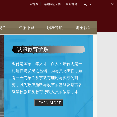
|
|
|
:::
回首页
台湾师范大学
网站导览
English
规章
档案下载
职涯导航
讲座影音
认识教育学系
教育是国家百年大计，而人才培育则是一
切建设与发展之基础，为肩负此重任，须
有一专门单位从事教育理论与实际的研
究，以为政府施政与改革的基础及培育各
级学校教师及教育行政人员的依据，本...
LEARN MORE