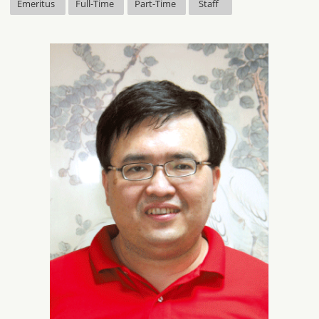
Emeritus
Full-Time
Part-Time
Staff