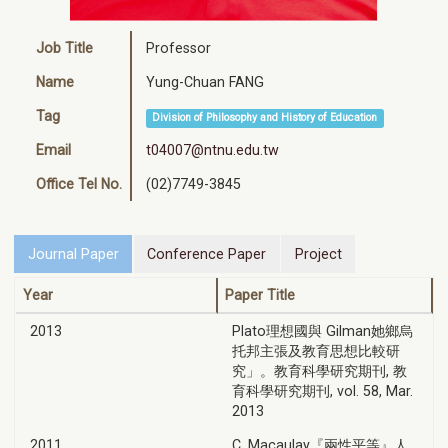
Job Title
Professor
Name
Yung-Chuan FANG
Tag
Division of Philosophy and History of Education
Email
t04007@ntnu.edu.tw
Office Tel No.
(02)7749-3845
Journal Paper
Conference Paper
Project
Year
Paper Title
2013
Plato理想國與 Gilman她鄉烏
托邦主張及教育思想比較研
究」。教育科學研究期刊, 教
育科學研究期刊, vol. 58, Mar.
2013
2011
C. Macaulay『兩性平等』人