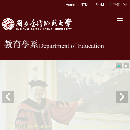
|
|
|
:::
Home
NTNU
SiteMap
正體中文
Toggl