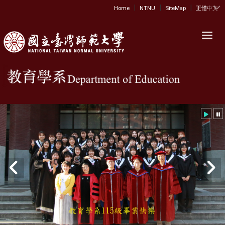
|
|
|
:::
Home
NTNU
SiteMap
正體中文
Toggl