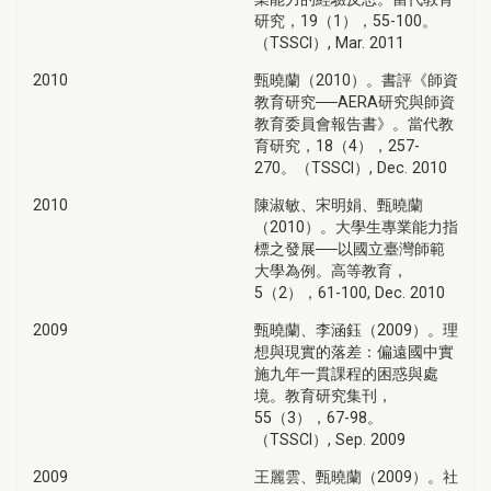
研究，19（1），55-100。
（TSSCI）, Mar. 2011
2010
甄曉蘭（2010）。書評《師資
教育研究──AERA研究與師資
教育委員會報告書》。當代教
育研究，18（4），257-
270。（TSSCI）, Dec. 2010
2010
陳淑敏、宋明娟、甄曉蘭
（2010）。大學生專業能力指
標之發展──以國立臺灣師範
大學為例。高等教育，
5（2），61-100, Dec. 2010
2009
甄曉蘭、李涵鈺（2009）。理
想與現實的落差：偏遠國中實
施九年一貫課程的困惑與處
境。教育研究集刊，
55（3），67-98。
（TSSCI）, Sep. 2009
2009
王麗雲、甄曉蘭（2009）。社