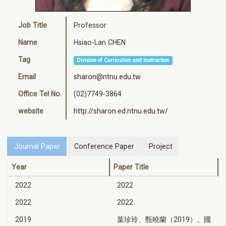
Job Title
Professor
Name
Hsiao-Lan CHEN
Tag
Division of Curriculum and Instruction
Email
sharon@ntnu.edu.tw
Office Tel No.
(02)7749-3864
website
http://sharon.ed.ntnu.edu.tw/
Journal Paper
Conference Paper
Project
Year
Paper Title
2022
2022
2022
2022
2019
葉珍玲、甄曉蘭（2019）。國