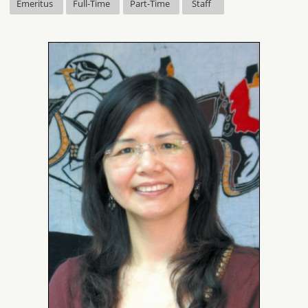
Emeritus
Full-Time
Part-Time
Staff