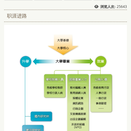
25643
浏览人次:
职涯进路