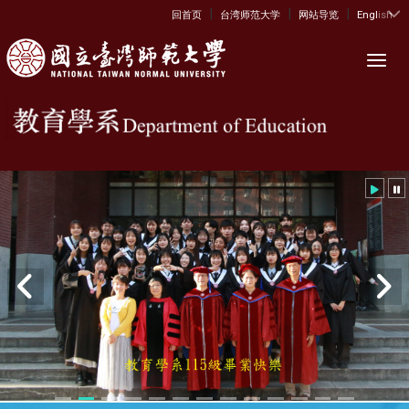
|
|
|
:::
回首页
台湾师范大学
网站导览
English
Toggl