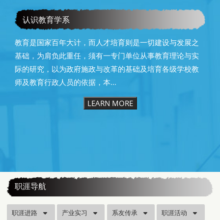
教育学系115级毕业快乐
认识教育学系
教育是国家百年大计，而人才培育则是一切建设与发展之
基础，为肩负此重任，须有一专门单位从事教育理论与实
际的研究，以为政府施政与改革的基础及培育各级学校教
师及教育行政人员的依据，本...
LEARN MORE
:::
职涯导航
职涯进路
产业实习
系友传承
职涯活动