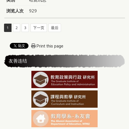
浏览人次
929
1
2
3
下一页
最后
Print this page
友善连结