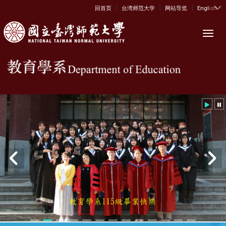
|
|
|
:::
回首页
台湾师范大学
网站导览
English
Toggl