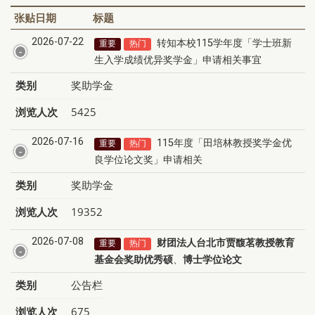
张贴日期
标题
2026-07-22
转知本校115学年度「学士班新
重要
热门
生入学成绩优异奖学金」申请相关事宜
类别
奖助学金
浏览人次
5425
2026-07-16
115年度「田培林教授奖学金优
重要
热门
良学位论文奖」申请相关
类别
奖助学金
浏览人次
19352
2026-07-08
财团法人台北市贾馥茗教授教育
重要
热门
基金会奖助优秀硕
、
博士学位论文
类别
公告栏
浏览人次
675