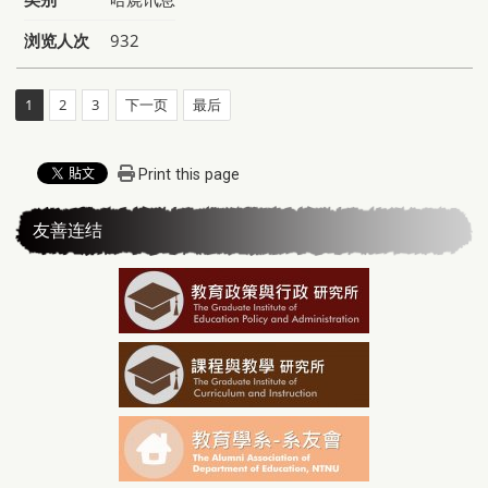
浏览人次
932
1
2
3
下一页
最后
Print this page
友善连结