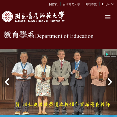
|
|
|
:::
回首页
台湾师范大学
网站导览
English
Toggl