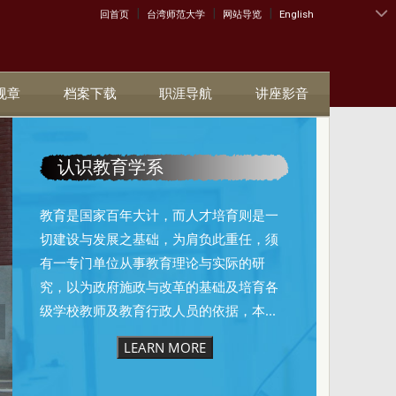
|
|
|
:::
回首页
台湾师范大学
网站导览
English
规章
档案下载
职涯导航
讲座影音
认识教育学系
教育是国家百年大计，而人才培育则是一
切建设与发展之基础，为肩负此重任，须
有一专门单位从事教育理论与实际的研
究，以为政府施政与改革的基础及培育各
级学校教师及教育行政人员的依据，本...
LEARN MORE