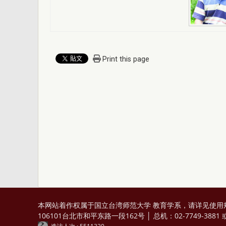
Print this page
本网站着作权属于国立台湾师范大学 教育学系，请详见
使用
106101台北市和平东路一段162号 │ 总机：02-7749-3881 或 0