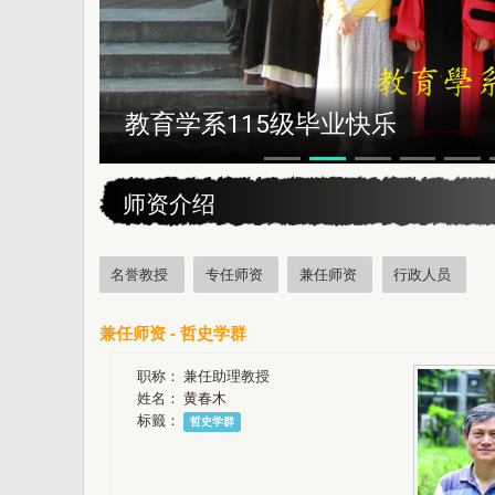
教育学系115级毕业快乐
:::
师资介绍
名誉教授
专任师资
兼任师资
行政人员
兼任师资 - 哲史学群
职称：
兼任助理教授
姓名：
黄春木
标籤：
哲史学群