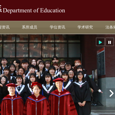
:::
程资讯
系所成员
学位资讯
学术研究
法条