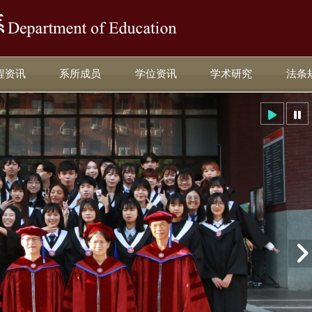
:::
程资讯
系所成员
学位资讯
学术研究
法条