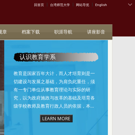
|
|
|
:::
回首页
台湾师范大学
网站导览
English
规章
档案下载
职涯导航
讲座影音
认识教育学系
教育是国家百年大计，而人才培育则是一
切建设与发展之基础，为肩负此重任，须
有一专门单位从事教育理论与实际的研
究，以为政府施政与改革的基础及培育各
级学校教师及教育行政人员的依据，本...
LEARN MORE