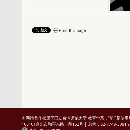
Print this page
本网站着作权属于国立台湾师范大学 教育学系，请详见
使用
106101台北市和平东路一段162号 │ 总机：02-7749-3881 或 0