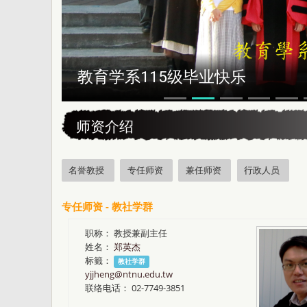
恭贺本系所友黄昆辉先生荣获202
:::
师资介绍
名誉教授
专任师资
兼任师资
行政人员
专任师资 - 教社学群
职称：
教授兼副主任
姓名：
郑英杰
标籤：
教社学群
yjjheng@ntnu.edu.tw
联络电话：
02-7749-3851