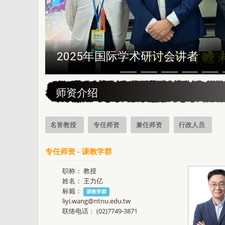
2025年国际学术研讨会讲者
:::
师资介绍
名誉教授
专任师资
兼任师资
行政人员
专任师资 - 课教学群
职称：
教授
姓名：
王力亿
标籤：
课教学群
liyi.wang@ntnu.edu.tw
联络电话：
(02)7749-3871