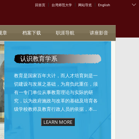
|
|
|
:::
回首页
台湾师范大学
网站导览
English
规章
档案下载
职涯导航
讲座影音
认识教育学系
教育是国家百年大计，而人才培育则是一
切建设与发展之基础，为肩负此重任，须
有一专门单位从事教育理论与实际的研
究，以为政府施政与改革的基础及培育各
级学校教师及教育行政人员的依据，本...
LEARN MORE