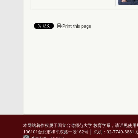
Print this page
本网站着作权属于国立台湾师范大学 教育学系，请详见
使用
106101台北市和平东路一段162号 │ 总机：02-7749-3881 或 0