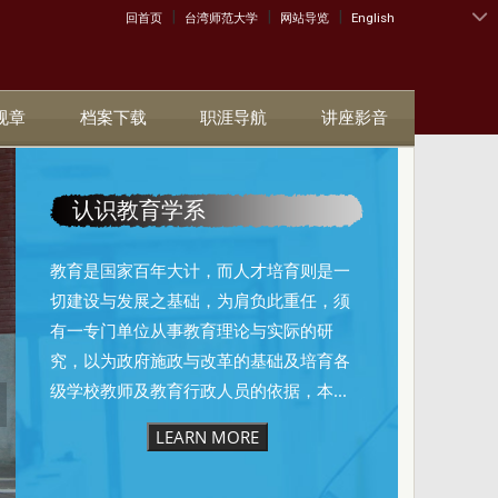
|
|
|
:::
回首页
台湾师范大学
网站导览
English
规章
档案下载
职涯导航
讲座影音
认识教育学系
教育是国家百年大计，而人才培育则是一
切建设与发展之基础，为肩负此重任，须
有一专门单位从事教育理论与实际的研
究，以为政府施政与改革的基础及培育各
级学校教师及教育行政人员的依据，本...
LEARN MORE