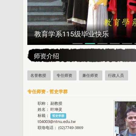
恭贺本系所友黄昆辉先生荣获202
:::
师资介绍
名誉教授
专任师资
兼任师资
行政人员
专任师资 - 哲史学群
职称：
副教授
姓名：
叶坤灵
标籤：
哲史学群
t04003@ntnu.edu.tw
联络电话：
(02)7749-3869