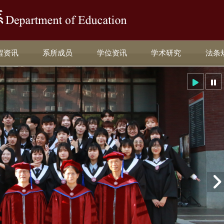
:::
程资讯
系所成员
学位资讯
学术研究
法条