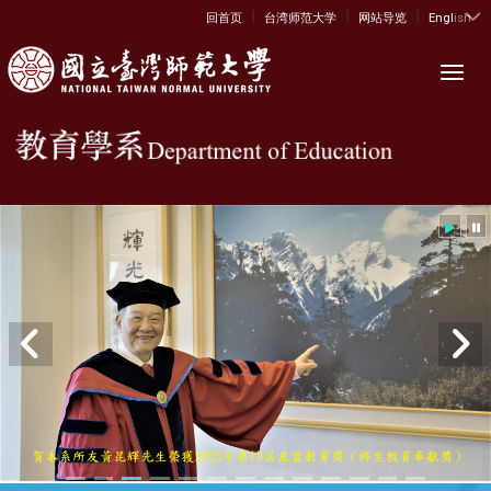
|
|
|
:::
回首页
台湾师范大学
网站导览
English
Toggl