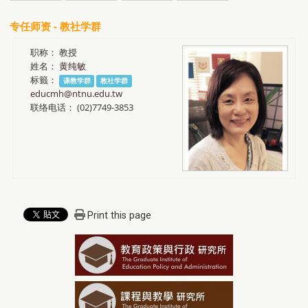
专任师资 - 教社学群
职称：
教授
姓名：
黄纯敏
标籤：
课教学群
教社学群
educmh@ntnu.edu.tw
联络电话：
(02)7749-3853
Print this page