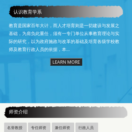
恭贺本系所友黄昆辉先生荣获2025年13届星云教育奖
认识教育学系
教育是国家百年大计，而人才培育则是一切建设与发展之
基础，为肩负此重任，须有一专门单位从事教育理论与实
际的研究，以为政府施政与改革的基础及培育各级学校教
师及教育行政人员的依据，本...
LEARN MORE
:::
师资介绍
名誉教授
专任师资
兼任师资
行政人员