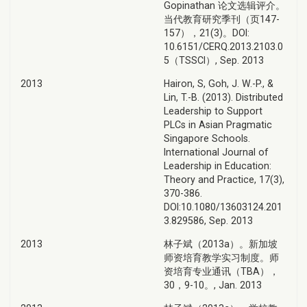
Gopinathan 论文选辑评介。
当代教育研究季刊（页147-
157），21(3)。DOI:
10.6151/CERQ.2013.2103.0
5（TSSCI）, Sep. 2013
2013
Hairon, S, Goh, J. W.-P., &
Lin, T.-B. (2013). Distributed
Leadership to Support
PLCs in Asian Pragmatic
Singapore Schools.
International Journal of
Leadership in Education:
Theory and Practice, 17(3),
370-386.
DOI:10.1080/13603124.201
3.829586, Sep. 2013
2013
林子斌（2013a）。新加坡
师资培育教学实习制度。师
资培育专业通讯（TBA），
30，9-10。, Jan. 2013