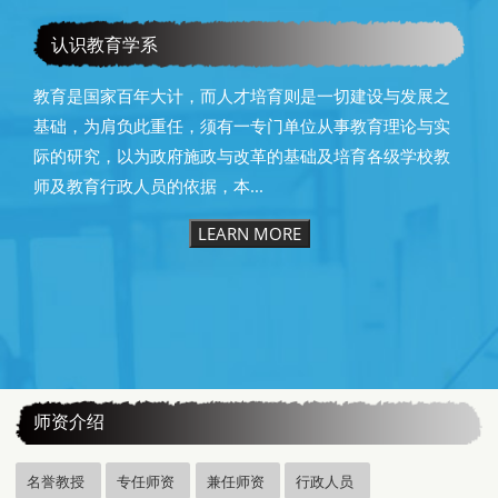
恭贺本系所友黄昆辉先生荣获2025年13届星云教育奖
认识教育学系
教育是国家百年大计，而人才培育则是一切建设与发展之
基础，为肩负此重任，须有一专门单位从事教育理论与实
际的研究，以为政府施政与改革的基础及培育各级学校教
师及教育行政人员的依据，本...
LEARN MORE
:::
师资介绍
名誉教授
专任师资
兼任师资
行政人员