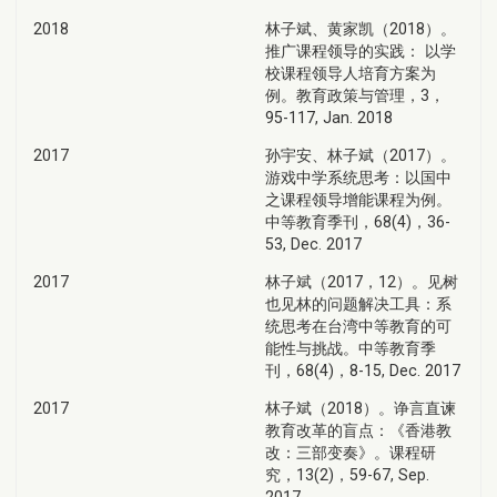
2018
林子斌、黄家凯（2018）。
推广课程领导的实践： 以学
校课程领导人培育方案为
例。教育政策与管理，3，
95-117, Jan. 2018
2017
孙宇安、林子斌（2017）。
游戏中学系统思考：以国中
之课程领导增能课程为例。
中等教育季刊，68(4)，36-
53, Dec. 2017
2017
林子斌（2017，12）。见树
也见林的问题解决工具：系
统思考在台湾中等教育的可
能性与挑战。中等教育季
刊，68(4)，8-15, Dec. 2017
2017
林子斌（2018）。诤言直谏
教育改革的盲点：《香港教
改：三部变奏》。课程研
究，13(2)，59-67, Sep.