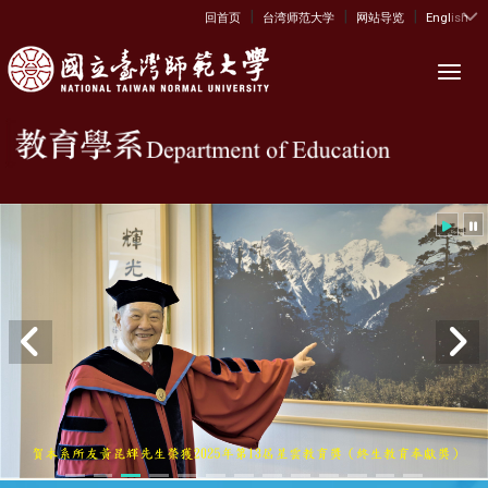
|
|
|
:::
回首页
台湾师范大学
网站导览
English
Toggl