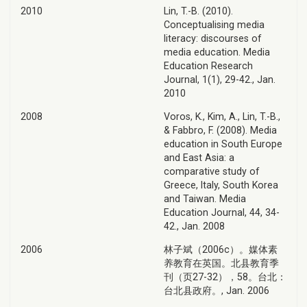
2010
Lin, T.-B. (2010).
Conceptualising media
literacy: discourses of
media education. Media
Education Research
Journal, 1(1), 29-42., Jan.
2010
2008
Voros, K., Kim, A., Lin, T.-B.,
& Fabbro, F. (2008). Media
education in South Europe
and East Asia: a
comparative study of
Greece, Italy, South Korea
and Taiwan. Media
Education Journal, 44, 34-
42., Jan. 2008
2006
林子斌（2006c）。媒体素
养教育在英国。北县教育季
刊（页27-32），58。台北：
台北县政府。, Jan. 2006