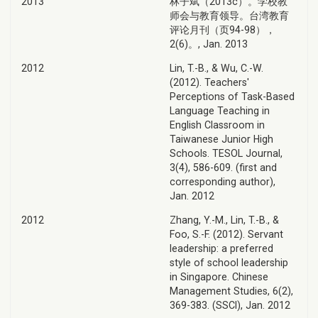
2013
林子斌（2013c）。学校教
师会与教育领导。台湾教育
评论月刊（页94-98），
2(6)。, Jan. 2013
2012
Lin, T.-B., & Wu, C.-W.
(2012). Teachers'
Perceptions of Task-Based
Language Teaching in
English Classroom in
Taiwanese Junior High
Schools. TESOL Journal,
3(4), 586-609. (first and
corresponding author),
Jan. 2012
2012
Zhang, Y.-M., Lin, T.-B., &
Foo, S.-F. (2012). Servant
leadership: a preferred
style of school leadership
in Singapore. Chinese
Management Studies, 6(2),
369-383. (SSCI), Jan. 2012