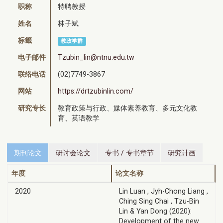
职称
特聘教授
姓名
林子斌
标籤
教政学群
电子邮件
Tzubin_lin@ntnu.edu.tw
联络电话
(02)7749-3867
网站
https://drtzubinlin.com/
研究专长
教育政策与行政、媒体素养教育、多元文化教
育、英语教学
期刊论文
研讨会论文
专书 / 专书章节
研究计画
年度
论文名称
2020
Lin Luan , Jyh-Chong Liang ,
Ching Sing Chai , Tzu-Bin
Lin & Yan Dong (2020):
Development of the new