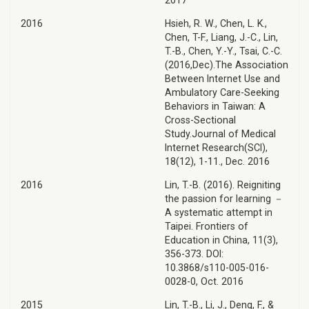
2017
2016
Hsieh, R. W., Chen, L. K.,
Chen, T-F., Liang, J.-C., Lin,
T.-B., Chen, Y.-Y., Tsai, C.-C.
(2016,Dec).The Association
Between Internet Use and
Ambulatory Care-Seeking
Behaviors in Taiwan: A
Cross-Sectional
Study.Journal of Medical
Internet Research(SCI),
18(12), 1-11., Dec. 2016
2016
Lin, T.-B. (2016). Reigniting
the passion for learning －
A systematic attempt in
Taipei. Frontiers of
Education in China, 11(3),
356-373. DOI:
10.3868/s110-005-016-
0028-0, Oct. 2016
2015
Lin, T.-B., Li, J., Deng, F., &