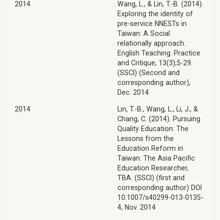
2014
Wang, L., & Lin, T.-B. (2014).
Exploring the identity of
pre-service NNESTs in
Taiwan: A Social
relationally approach.
English Teaching: Practice
and Critique, 13(3),5-29.
(SSCI) (Second and
corresponding author),
Dec. 2014
2014
Lin, T.-B., Wang, L., Li, J., &
Chang, C. (2014). Pursuing
Quality Education: The
Lessons from the
Education Reform in
Taiwan. The Asia Pacific
Education Researcher,
TBA. (SSCI) (first and
corresponding author) DOI
10.1007/s40299-013-0135-
4, Nov. 2014