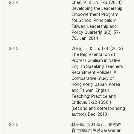
2014
Chen, P., & Lin, T.-B. (2014).
Developing the Leadership
Empowerment Program
for School Principals in
Taiwan. Leadership and
Policy Quarterly, 3(2), 57-
76., Jan. 2014
2013
Wang, L., & Lin, T.-B. (2013).
The Representation of
Professionalism in Native
English Speaking Teachers
Recruitment Policies: A
Comparative Study of
Hong Kong, Japan, Korea
and Taiwan. English
Teaching: Practice and
Critique, 5-22. (SSCI)
(second and corresponding
author), Dec. 2013
2013
林子斌（2013b）。探索教
育与国家的关系Saravanan