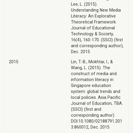
Lee, L. (2015).
Understanding New Media
Literacy: An Explorative
Theoretical Framework.
Journal of Educational
Technology & Society,
16(4), 160-170. (SSCI) (first
and corresponding author),
Dec. 2015
2015
Lin, T.-B., Mokhtar, I., &
Wang, L. (2015). The
construct of media and
information literacy in
Singapore education
system: global trends and
local policies. Asia Pacific
Journal of Education, TBA.
(SSCI) (first and
corresponding author)
DOI:10.1080/02188791.201
3.860012, Dec. 2015