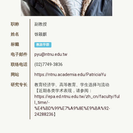
职称
副教授
姓名
馀颖麒
标籤
教政学群
电子邮件
pyu@ntnu.edu.tw
联络电话
(02)7749-3836
网站
https://ntnu.academia.edu/PatriciaYu
研究专长
教育经济学、高等教育、学生选择与流动
【近期各类学术表现，请参阅：
https://epa.ed.ntnu.edu.tw/zh_cn/faculty/ful
l_time/-
%E4%BD%99%E7%A9%8E%E9%BA%92-
24288236
】