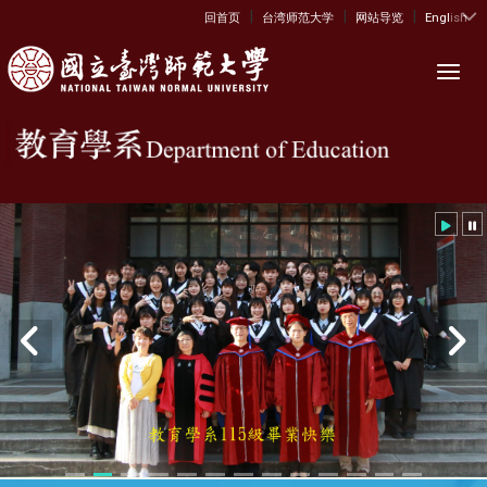
|
|
|
:::
回首页
台湾师范大学
网站导览
English
Toggl