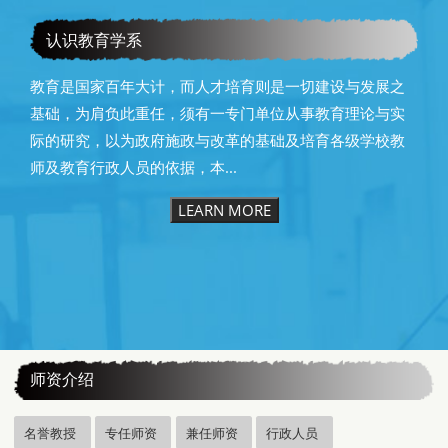
恭贺本系所友黄昆辉先生荣获2025年13届星云教育奖
认识教育学系
教育是国家百年大计，而人才培育则是一切建设与发展之
基础，为肩负此重任，须有一专门单位从事教育理论与实
际的研究，以为政府施政与改革的基础及培育各级学校教
师及教育行政人员的依据，本...
LEARN MORE
:::
师资介绍
名誉教授
专任师资
兼任师资
行政人员