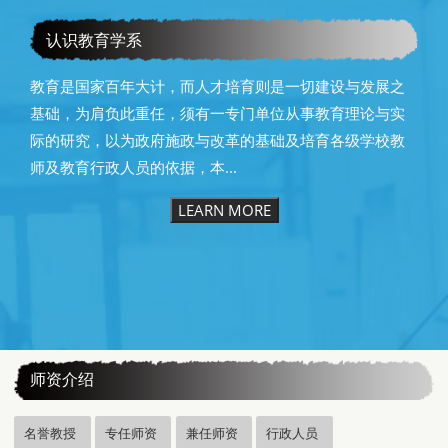
恭贺本系所友黄昆辉先生荣获2025年13届星云教育奖
认识教育学系
教育是国家百年大计，而人才培育则是一切建设与发展之
基础，为肩负此重任，须有一专门单位从事教育理论与实
际的研究，以为政府施政与改革的基础及培育各级学校教
师及教育行政人员的依据，本...
LEARN MORE
:::
师资介绍
名誉教授
专任师资
兼任师资
行政人员