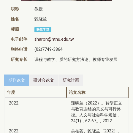
职称
教授
姓名
甄晓兰
标籤
课教学群
电子邮件
sharon@ntnu.edu.tw
联络电话
(02)7749-3864
研究专长
课程与教学、质的研究方法论、教师专业发展
期刊论文
研讨会论文
研究计画
年度
论文名称
2022
甄晓兰（2022）。转型正义
与教育连结的意义与可行路
径。人文与社会科学短信，
24(1)，62-67。, 2022
2022
吴柏菱、甄晓兰（2022）。