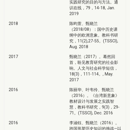
实践研究的目的与方法。通
识在线，79，14-18, Jan.
2019
2018
陈昀萱、甄晓兰
（2018/08）：国中历史课
纲中的欧洲意象。教科书研
究，11(2),27-55。(TSSCI),
Aug. 2018
2017
甄晓兰（2017）。蓦然回
首，盼见教育研究的社会影
响。人文与社会科学短信，
18(3)，111-114。, May.
2017
2016
陈丽华、叶韦伶、甄晓兰
（2016）。《台湾新意象》
教材设计与发展之实践智
慧，教科书研究，9(3)，29-
71。(TSSCI), Dec. 2016
2016
李涵钰、甄晓兰（2016）。
跨国形塑历史知识的挑战—以