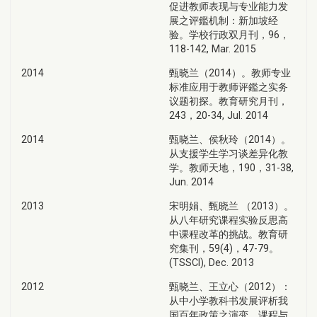
促进教师表现与专业能力发
展之评鑑机制：新加坡经
验。学校行政双月刊，96，
118-142, Mar. 2015
2014
甄晓兰（2014）。教师专业
标准应用于教师评鑑之实务
议题初探。教育研究月刊，
243，20-34, Jul. 2014
2014
甄晓兰、侯秋玲（2014）。
从支援学生学习谈差异化教
学。教师天地，190，31-38,
Jun. 2014
2013
宋明娟、甄晓兰 （2013）。
从八年研究课程实验反思高
中课程改革的挑战。教育研
究集刊，59(4)，47-79。
(TSSCI), Dec. 2013
2012
甄晓兰、王立心（2012）：
从中小学教科书发展评析我
国百年政策之演变。课程与