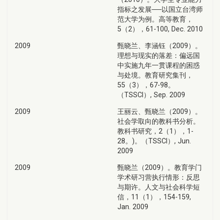
指标之发展──以国立台湾师
范大学为例。高等教育，
5（2），61-100, Dec. 2010
2009
甄晓兰、李涵钰（2009）。
理想与现实的落差：偏远国
中实施九年一贯课程的困惑
与处境。教育研究集刊，
55（3），67-98。
（TSSCI）, Sep. 2009
2009
王丽云、甄晓兰（2009）。
社会学取向的教科书分析。
教科书研究，2（1），1-
28。)。（TSSCI）, Jun.
2009
2009
甄晓兰（2009）。教育学门
学术研习营执行情形：反思
与期许。人文与社会科学短
信，11（1），154-159,
Jan. 2009