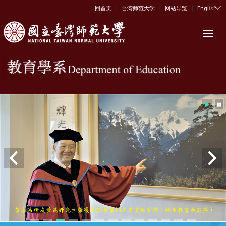
|
|
|
:::
回首页
台湾师范大学
网站导览
English
Toggl