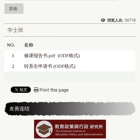
其他
50718
浏览人次:
学士班
NO.
名称
1
修课报告书.pdf
(
ODF格式
)
2
转系生申请书
(
ODF格式
)
Print this page
友善连结