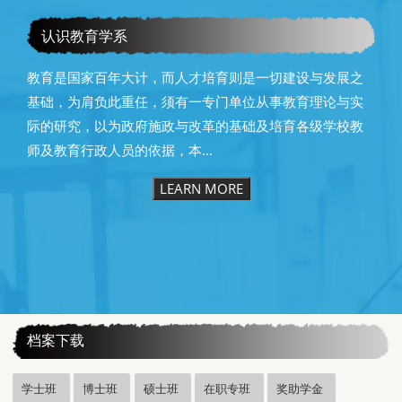
教育学系115级毕业快乐
认识教育学系
教育是国家百年大计，而人才培育则是一切建设与发展之
基础，为肩负此重任，须有一专门单位从事教育理论与实
际的研究，以为政府施政与改革的基础及培育各级学校教
师及教育行政人员的依据，本...
LEARN MORE
:::
档案下载
学士班
博士班
硕士班
在职专班
奖助学金