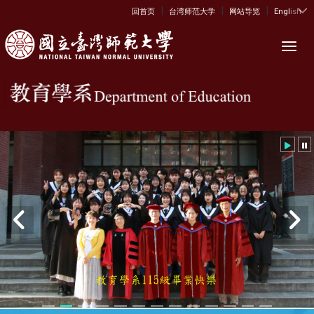
|
|
|
:::
回首页
台湾师范大学
网站导览
English
Toggl