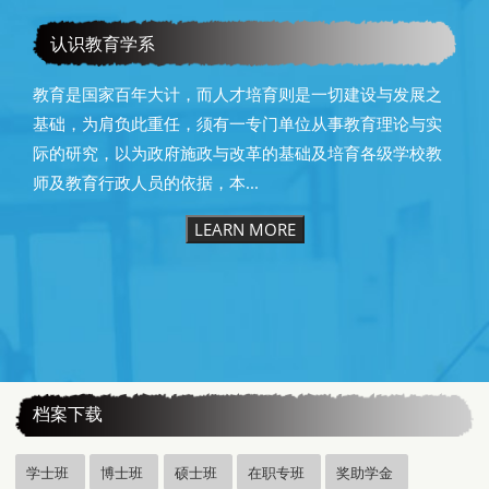
教育学系115级毕业快乐
认识教育学系
教育是国家百年大计，而人才培育则是一切建设与发展之
基础，为肩负此重任，须有一专门单位从事教育理论与实
际的研究，以为政府施政与改革的基础及培育各级学校教
师及教育行政人员的依据，本...
LEARN MORE
:::
档案下载
学士班
博士班
硕士班
在职专班
奖助学金