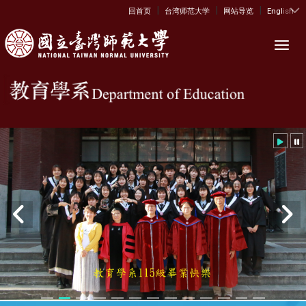
|
|
|
:::
回首页
台湾师范大学
网站导览
English
Toggl