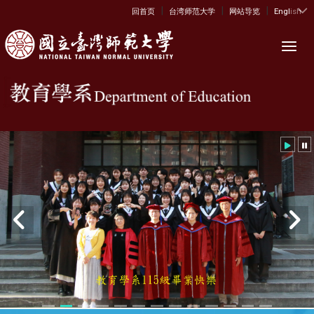
|
|
|
:::
回首页
台湾师范大学
网站导览
English
Toggl