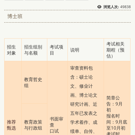
49838
浏览人次:
博士班
考试相关
招生
招生组别
考试项
说明
期程（预
对象
与名额
目
估）
审查资料包
含：硕士论
教育哲史
组
文、修业计
画、博士论文
简章公
告：9月
研究计画、近
初
五年已发表之
报名时
书面审
推荐
教育政策
间：9月底
学术着作、成
查
甄选
与行政组
至10月初
口试
绩单、自传、
考试时