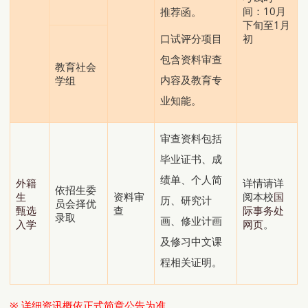
间：10月
推荐函。
下旬至1月
初
口试评分项目
包含资料审查
教育社会
内容及教育专
学组
业知能。
审查资料包括
毕业证书、成
绩单、个人简
外籍
详情请详
依招生委
生
资料审
阅本校
国
历、研究计
员会择优
甄选
查
际事务处
录取
画、修业计画
入学
网页
。
及修习中文课
程相关证明。
※
详细资讯
概依正式简章公告为准。