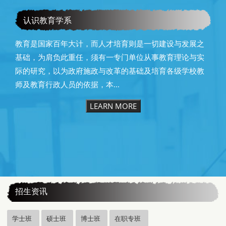
教育学系115级毕业快乐
认识教育学系
教育是国家百年大计，而人才培育则是一切建设与发展之
基础，为肩负此重任，须有一专门单位从事教育理论与实
际的研究，以为政府施政与改革的基础及培育各级学校教
师及教育行政人员的依据，本...
LEARN MORE
:::
招生资讯
学士班
硕士班
博士班
在职专班