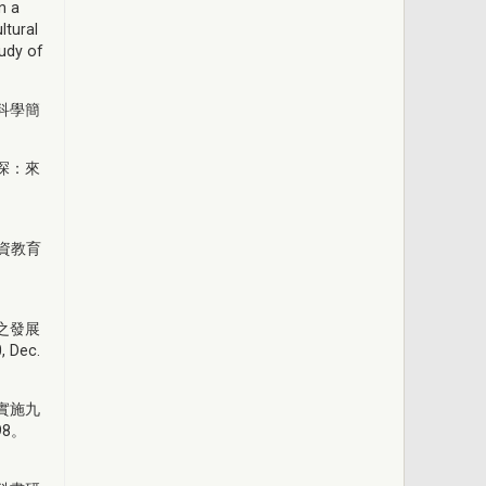
n a
ltural
tudy of
科學簡
探：來
，
師資教育
之發展
Dec.
實施九
8。