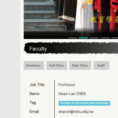
:::
Faculty
Emeritus
Full-Time
Part-Time
Staff
Job Title
Professor
Name
Hsiao-Lan CHEN
Tag
Division of Curriculum and Instruction
Email
sharon@ntnu.edu.tw