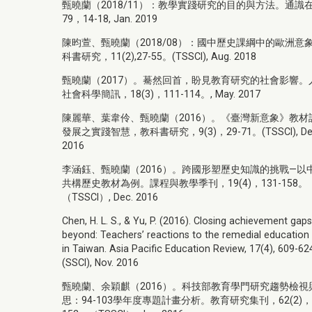
甄曉蘭（2018/11）：教學實踐研究的目的與方法。通識
79，14-18, Jan. 2019
陳昀萱、甄曉蘭（2018/08）：國中歷史課綱中的歐洲意
科書研究，11(2),27-55。(TSSCI), Aug. 2018
甄曉蘭（2017）。驀然回首，盼見教育研究的社會影響。
社會科學簡訊，18(3)，111-114。, May. 2017
陳麗華、葉韋伶、甄曉蘭（2016）。《臺灣新意象》教材
發展之實踐智慧，教科書研究，9(3)，29-71。(TSSCI), De
2016
李涵鈺、甄曉蘭（2016）。跨國形塑歷史知識的挑戰—以
共構歷史教材為例。課程與教學季刊，19(4)，131-158。
（TSSCI）, Dec. 2016
Chen, H. L. S., & Yu, P. (2016). Closing achievement gap
beyond: Teachers’ reactions to the remedial education 
in Taiwan. Asia Pacific Education Review, 17(4), 609-62
(SSCI), Nov. 2016
甄曉蘭、余穎麒（2016）。科技部教育學門研究趨勢檢視
思：94-103學年度專題計畫分析。教育研究集刊，62(2)，1