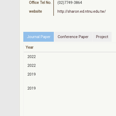
Office Tel No.
(02)7749-3864
website
http://sharon.ed.ntnu.edu.tw/
Journal Paper
Conference Paper
Project
Year
2022
2022
2019
2019