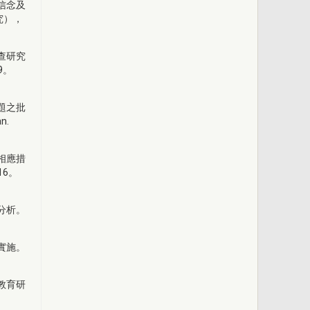
信念及
究），
查研究
9。
題之批
n.
相應措
16。
分析。
實施。
教育研