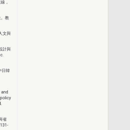
在線，
象。教
人文與
設計與
c.
中日韓
s and
policy
4.
與省
31-