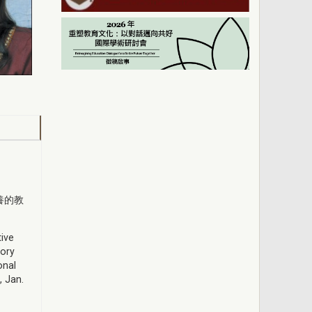
養的教
tive
tory
onal
, Jan.