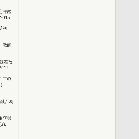
之評鑑
2015
題初
。教師
中課程改
2013
百年政
）,
以融合為
形塑與
),