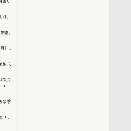
科書研
期許。
施策略。
究月刊，
策模式
關教育
p.
教學季
集刊，