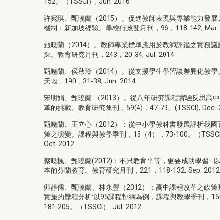
152。（TSSCI）, Jun. 2016
許宛琪、甄曉蘭（2015）。促進教師表現與專業能力發展
機制：新加坡經驗。學校行政雙月刊，96，118-142, Mar. 
甄曉蘭（2014）。教師專業標準應用於教師評鑑之實務議
探。教育研究月刊，243，20-34, Jul. 2014
甄曉蘭、侯秋玲（2014）。從支援學生學習談差異化教學
天地，190，31-38, Jun. 2014
宋明娟、甄曉蘭 （2013）。從八年研究課程實驗反思高
革的挑戰。教育研究集刊，59(4)，47-79。(TSSCI), Dec. 
甄曉蘭、王立心（2012）：從中小學教科書發展評析我國
策之演變。課程與教學季刊，15（4），73-100。（TSSCI
Oct. 2012
蔡曉楓、甄曉蘭(2012)：不只教育平等，更要成功學習--
本的芬蘭教育。教育研究月刊，221，118-132, Sep. 2012
卯靜儒、甄曉蘭、林永豐（2012）：高中課程改革之政策
實施的歷程分析:以95課程暫綱為例，課程與教學季刊，15(3
181-205。（TSSCI）, Jul. 2012