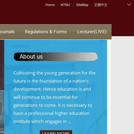
|
|
|
:::
Home
NTNU
SiteMap
正體中文
Journals
Regulations & Forms
Lecturer(LIVE)
About us
Cultivating the young generation for the
future is the foundation of a nation's
development. Hence education is and
will continue to be essential for
generations to come. It is necessary to
have a professional higher education
institute which engages in ...
LEARN MORE