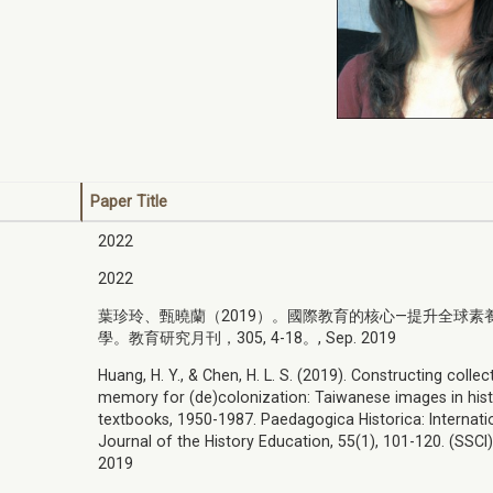
Paper Title
2022
2022
葉珍玲、甄曉蘭（2019）。國際教育的核心—提升全球素
學。教育研究月刊，305, 4-18。, Sep. 2019
Huang, H. Y., & Chen, H. L. S. (2019). Constructing collec
memory for (de)colonization: Taiwanese images in his
textbooks, 1950-1987. Paedagogica Historica: Internati
Journal of the History Education, 55(1), 101-120. (SSCI)
2019