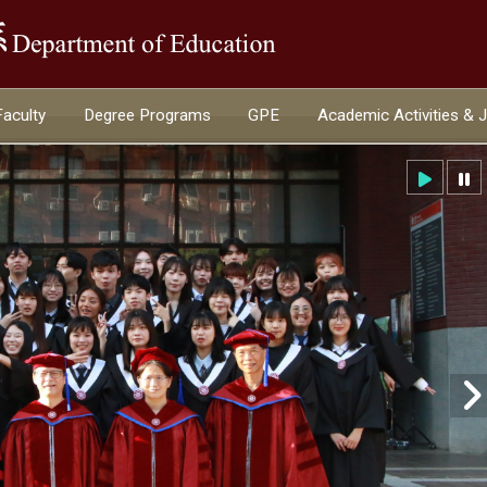
:::
Faculty
Degree Programs
GPE
Academic Activities & 